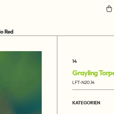
do Red
14
Grayling Torp
LFT-N20.14
KATEGORIEN