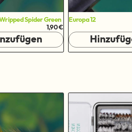
Wripped Spider Green
Europa 12
1,90 €
inzufügen
Hinzufüg