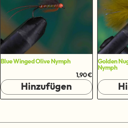
Blue Winged Olive Nymph
Golden Nu
Nymph
1,90 €
Hinzufügen
H