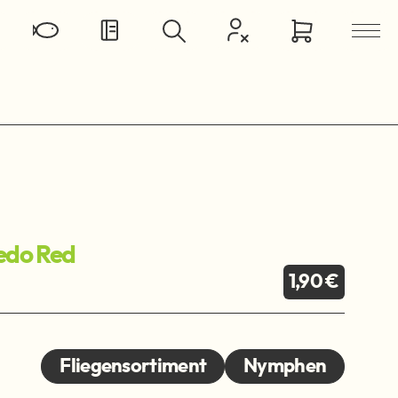
edo Red
1,90 €
Fliegensortiment
Nymphen