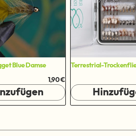
gget Blue Damse
Terrestrial-Trockenfl
1,90 €
inzufügen
Hinzufüg