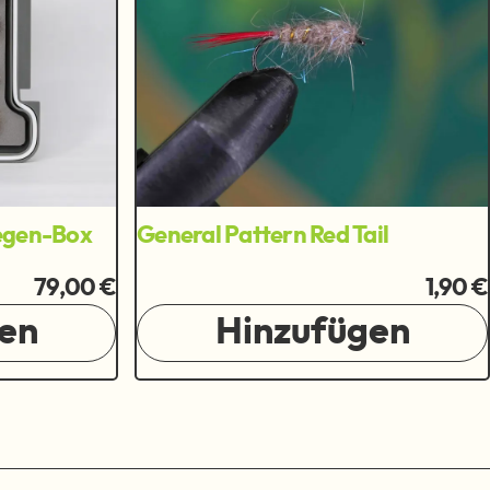
iegen-Box
General Pattern Red Tail
79,00 €
1,90 €
en
Hinzufügen