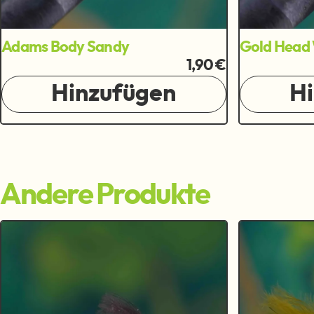
Adams Body Sandy
Gold Head 
1,90 €
Hinzufügen
H
Andere Produkte