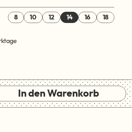
8
10
12
14
16
18
erktage
In den Warenkorb