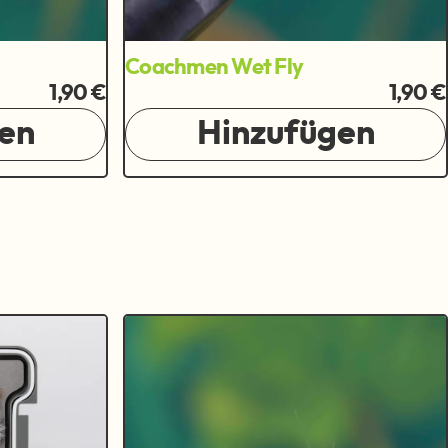
Coachmen Wet Fly
1,90 €
1,90 €
en
Hinzufügen