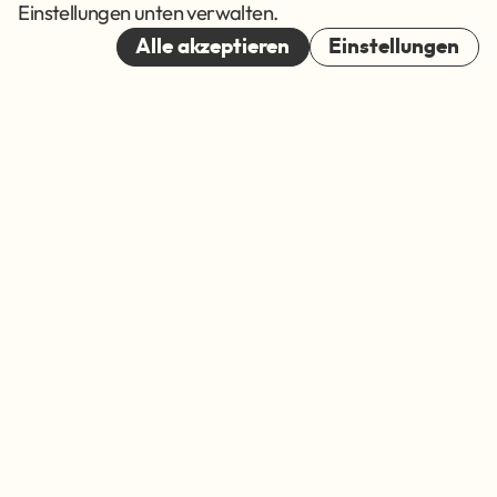
Cookies
Einstellungen unten verwalten.
© 2026
Alle akzeptieren
Einstellungen