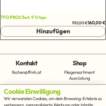
TFO PRO2 5wt. 9´0 4pc.
190,00 €
160,00 €
Hinzufügen
Kontakt
Shop
fischen@ffmh.at
Fliegensortiment
Ausrüstung
Cookie Einwilligung
Info
Get Social
Wir verwenden Cookies, um dein Browsing-Erlebnis zu
verbessern, personalisierte Werbung oder Inhalte
Impressum