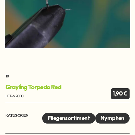
10
Grayling Torpedo Red
1,90 €
LFT-N20.10
KATEGORIEN
Fliegensortiment
Nymphen