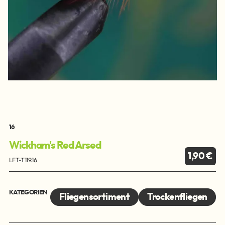
16
Wickham's Red Arsed
1,90 €
LFT-T119.16
KATEGORIEN
Fliegensortiment
Trockenfliegen