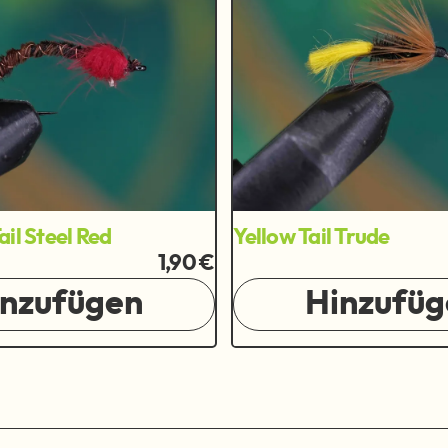
il Steel Red
Yellow Tail Trude
1,90 €
inzufügen
Hinzufüg