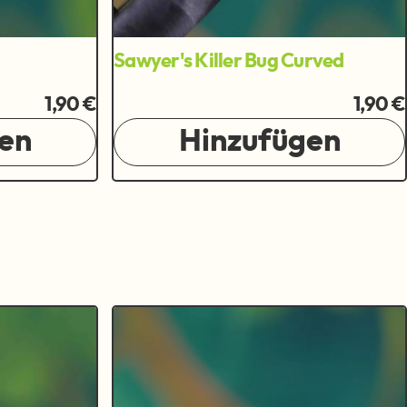
Sawyer's Killer Bug Curved
1,90 €
1,90 €
en
Hinzufügen