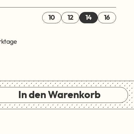
10
12
14
16
erktage
In den Warenkorb