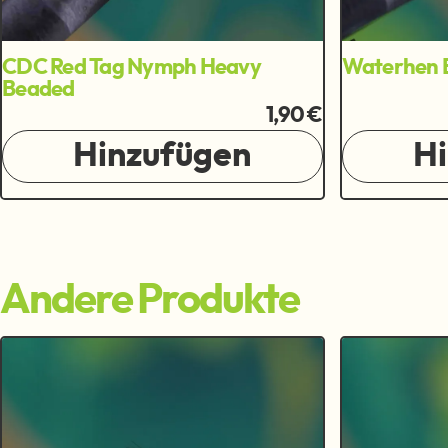
CDC Red Tag Nymph Heavy
Waterhen 
Beaded
1,90 €
Hinzufügen
H
Andere Produkte