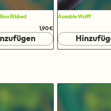
Bloa Ribbed
Ausable Wulff
1,90 €
inzufügen
Hinzufüg