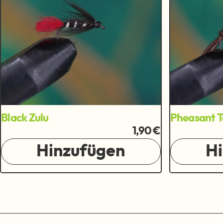
Black Zulu
Pheasant Ta
1,90 €
Hinzufügen
H