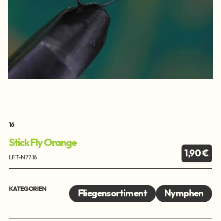
16
Stick Fly Orange
1,90 €
LFT-N77.16
KATEGORIEN
Fliegensortiment
Nymphen