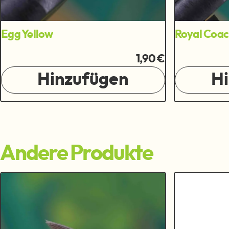
Egg Yellow
Royal Coa
1,90 €
Hinzufügen
H
Andere Produkte