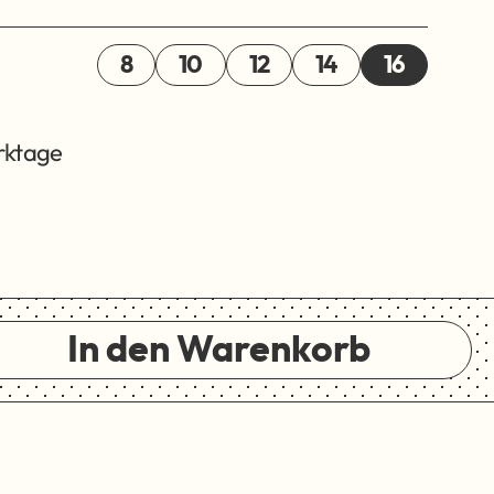
8
10
12
14
16
erktage
In den Warenkorb