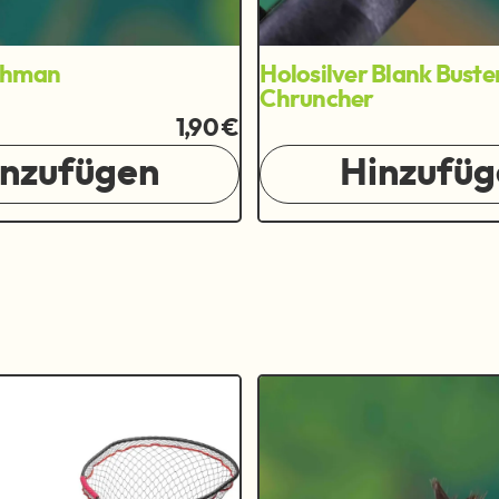
chman
Holosilver Blank Buste
Chruncher
1,90 €
inzufügen
Hinzufüg