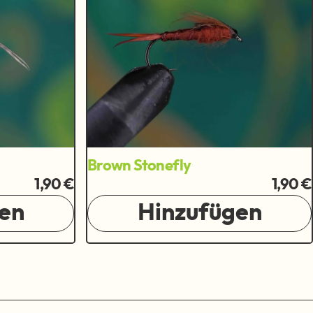
Brown Stonefly
1,90 €
1,90 €
en
Hinzufügen