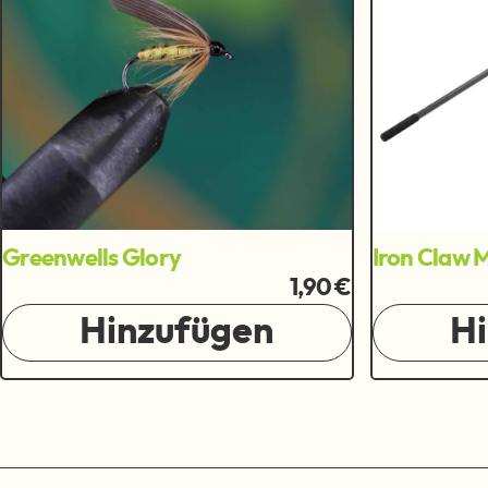
Greenwells Glory
Iron Claw
1,90 €
Hinzufügen
H