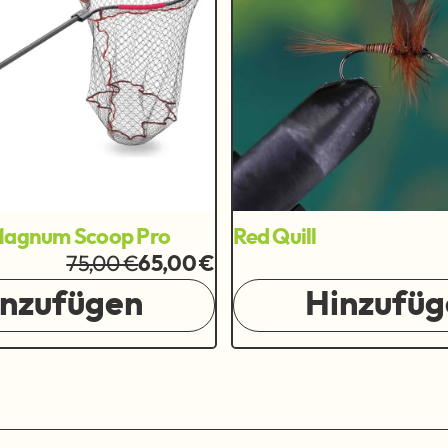
 Magnum Scoop Pro
Red Quill
75,00 €
65,00 €
inzufügen
Hinzufüg