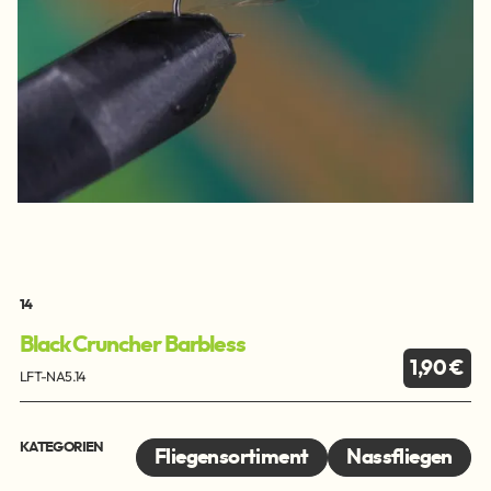
14
Black Cruncher Barbless
1,90 €
LFT-NA5.14
KATEGORIEN
Fliegensortiment
Nassfliegen