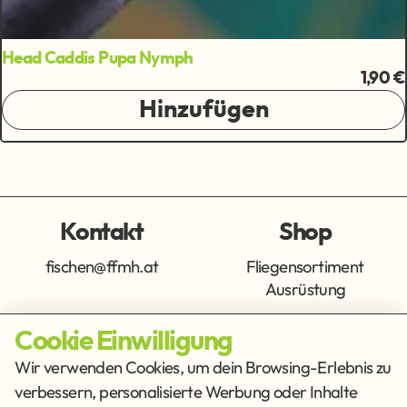
Head Caddis Pupa Nymph
1,90 €
Hinzufügen
Kontakt
Shop
fischen@ffmh.at
Fliegensortiment
Ausrüstung
Cookie Einwilligung
Info
Get Social
Wir verwenden Cookies, um dein Browsing-Erlebnis zu
verbessern, personalisierte Werbung oder Inhalte
Impressum