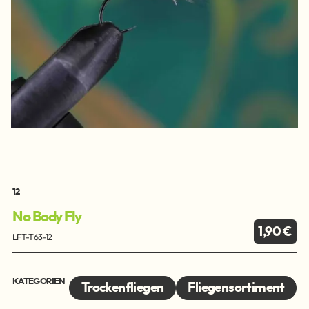
12
No Body Fly
1,90 €
LFT-T63-12
KATEGORIEN
Trockenfliegen
Fliegensortiment