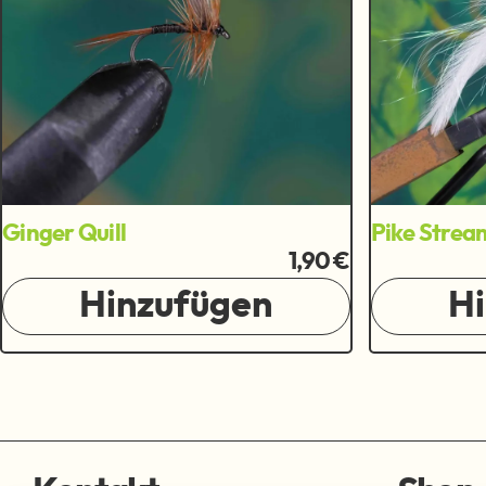
Ginger Quill
Pike Strea
1,90 €
Hinzufügen
H