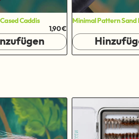
 Cased Caddis
Minimal Pattern San
1,90 €
inzufügen
Hinzufüg