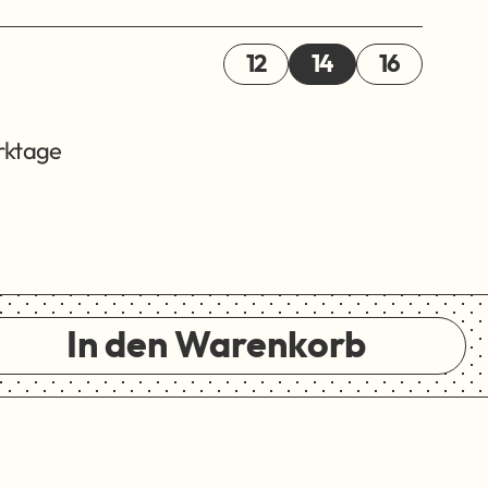
12
14
16
erktage
In den Warenkorb