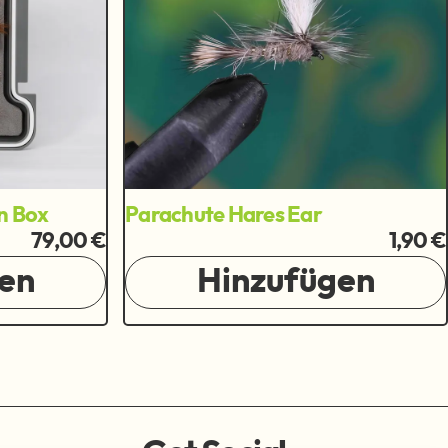
n Box
Parachute Hares Ear
79,00 €
1,90 €
en
Hinzufügen