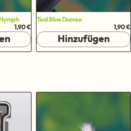
d Nymph
Teal Blue Damse
1,90 €
1,90 €
en
Hinzufügen