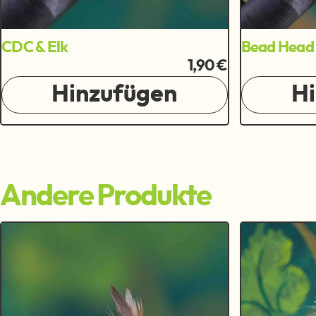
CDC & Elk
Bead Head
1,90 €
Hinzufügen
H
Andere Produkte