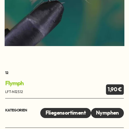
12
Flymph
1,90 €
LFT-N123.12
KATEGORIEN
Fliegensortiment
Nymphen