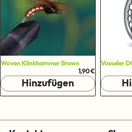
Woven Klinkhammer Brown
Vosseler D
1,90 €
Hinzufügen
H