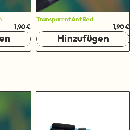
n
Transparent Ant Red
1,90 €
1,90 €
en
Hinzufügen