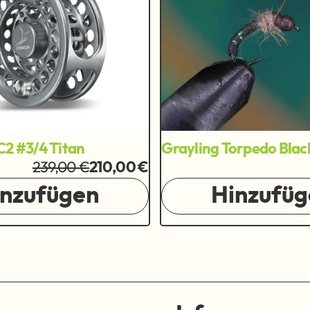
C2 #3/4 Titan
Grayling Torpedo Blac
239,00 €
210,00 €
inzufügen
Hinzufüg