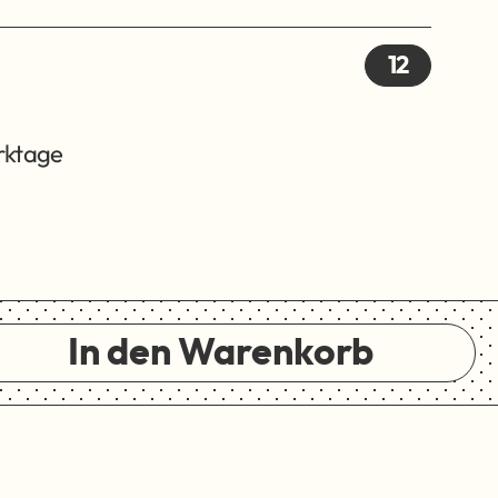
12
erktage
In den Warenkorb