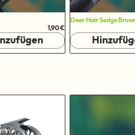
Deer Hair Sedge Brow
1,90 €
inzufügen
Hinzufüg