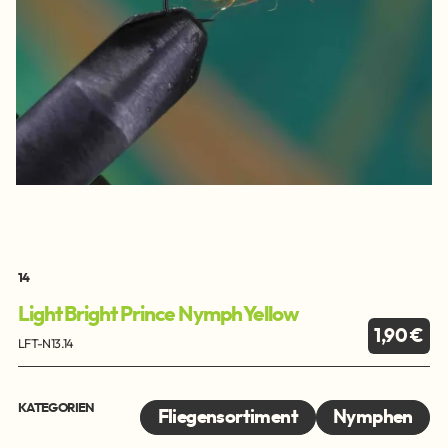
14
Light Bright Prince Nymph Yellow
1,90 €
LFT-N13.14
KATEGORIEN
Fliegensortiment
Nymphen