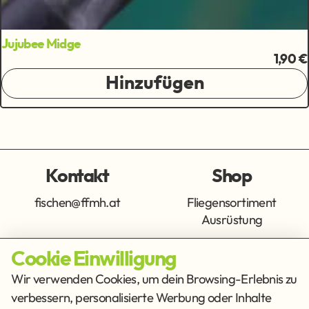
Jujubee Midge
1,90 €
Hinzufügen
Kontakt
Shop
fischen@ffmh.at
Fliegensortiment
Ausrüstung
Cookie Einwilligung
Info
Get Social
Wir verwenden Cookies, um dein Browsing-Erlebnis zu
verbessern, personalisierte Werbung oder Inhalte
Impressum