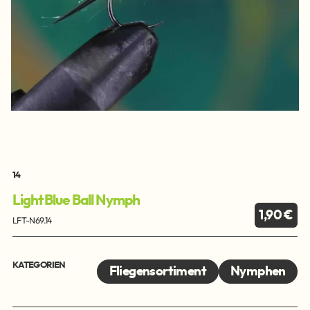
14
Light Blue Ball Nymph
1,90 €
LFT-N69.14
KATEGORIEN
Fliegensortiment
Nymphen