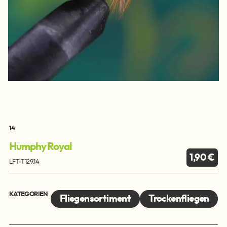
14
Humphy Royal
1,90 €
LFT-T129.14
KATEGORIEN
Fliegensortiment
Trockenfliegen