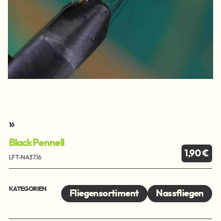
16
Black Pennell
1,90 €
LFT-NA37.16
KATEGORIEN
Fliegensortiment
Nassfliegen