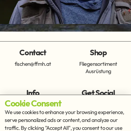
Contact
Shop
fischen@ffmh.at
Fliegensortiment
Ausrüstung
Info
Get Social
Cookie Consent
Imprint
Privacy Policy
We use cookies to enhance your browsing experience,
Terms of Service
serve personalized ads or content, and analyze our
traffic. By clicking "Accept All", you consent to our use