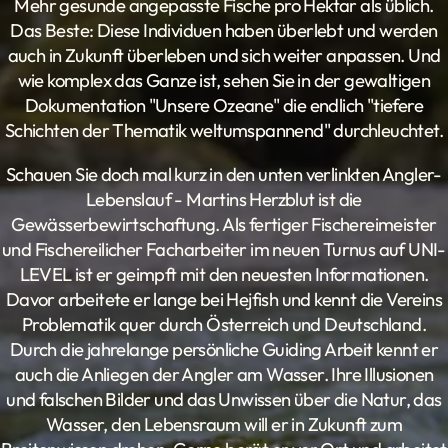
Mehr gesunde angepasste Fische pro Hektar als üblich.
Das Beste: Diese Individuen haben überlebt und werden
auch in Zukunft überleben und sich weiter anpassen. Und
wie komplex das Ganze ist, sehen Sie in der gewaltigen
Dokumentation "Unsere Ozeane" die endlich "tiefere
Schichten der Thematik weltumspannend" durchleuchtet.
Schauen Sie doch mal kurz in den unten verlinkten Angler-
Lebenslauf - Martins Herzblut ist die
Gewässerbewirtschaftung. Als fertiger Fischereimeister
und Fischereilicher Facharbeiter im neuen Turnus auf UNI-
LEVEL ist er geimpft mit den neuesten Informationen.
Davor arbeitete er lange bei Hejfish und kennt die Vereins
Problematik quer durch Österreich und Deutschland.
Durch die jahrelange persönliche Guiding Arbeit kennt er
auch die Anliegen der Angler am Wasser. Ihre Illusionen
und falschen Bilder und das Unwissen über die Natur, das
Wasser, den Lebensraum will er in Zukunft zum