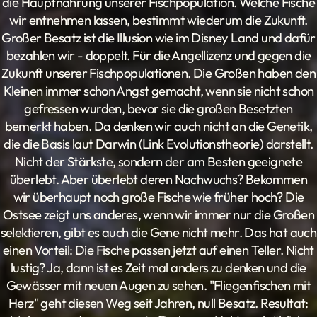
die Hauptnahrung unserer Fischpopulation. Welche Fische
wir entnehmen lassen, bestimmt wiederum die Zukunft.
Großer Besatz ist die Illusion wie im Disney Land und dafür
bezahlen wir - doppelt. Für die Angellizenz und gegen die
Zukunft unserer Fischpopulationen. Die Großen haben den
Kleinen immer schon Angst gemacht, wenn sie nicht schon
gefressen wurden, bevor sie die großen Besetzten
bemerkt haben. Da denken wir auch nicht an die Genetik,
die die Basis laut Darwin (Link Evolutionstheorie) darstellt.
Nicht der Stärkste, sondern der am Besten geeignete
überlebt. Aber überlebt deren Nachwuchs? Bekommen
wir überhaupt noch große Fische wie früher hoch? Die
Ostsee zeigt uns anderes, wenn wir immer nur die Großen
selektieren, gibt es auch die Gene nicht mehr. Das hat auch
einen Vorteil: Die Fische passen jetzt auf einen Teller. Nicht
lustig? Ja, dann ist es Zeit mal anders zu denken und die
Gewässer mit neuen Augen zu sehen. "Fliegenfischen mit
Herz" geht diesen Weg seit Jahren, null Besatz. Resultat: