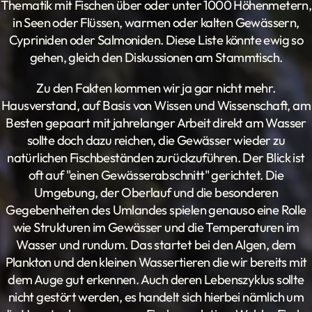
Thematik mit Fischen über oder unter 1000 Höhenmetern,
in Seen oder Flüssen, warmen oder kalten Gewässern,
Cypriniden oder Salmoniden. Diese Liste könnte ewig so
gehen, gleich den Diskussionen am Stammtisch.
Zu den Fakten kommen wir ja gar nicht mehr.
Hausverstand, auf Basis von Wissen und Wissenschaft, am
Besten gepaart mit jahrelanger Arbeit direkt am Wasser
sollte doch dazu reichen, die Gewässer wieder zu
natürlichen Fischbeständen zurückzuführen. Der Blick ist
oft auf "einen Gewässerabschnitt" gerichtet. Die
Umgebung, der Oberlauf und die besonderen
Gegebenheiten des Umlandes spielen genauso eine Rolle
wie Strukturen im Gewässer und die Temperaturen im
Wasser und rundum. Das startet bei den Algen, dem
Plankton und den kleinen Wassertieren die wir bereits mit
dem Auge gut erkennen. Auch deren Lebenszyklus sollte
nicht gestört werden, es handelt sich hierbei nämlich um