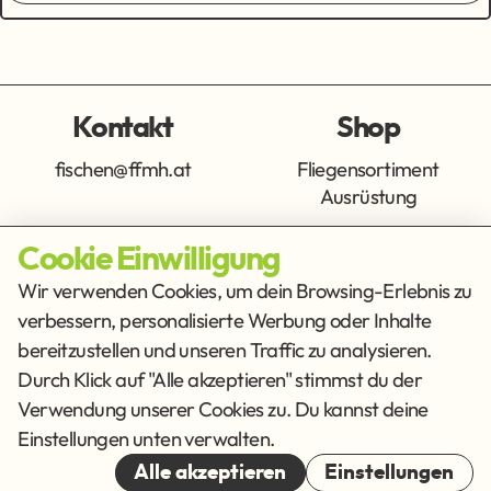
Kontakt
Shop
fischen@ffmh.at
Fliegensortiment
Ausrüstung
Cookie Einwilligung
Info
Get Social
Wir verwenden Cookies, um dein Browsing-Erlebnis zu
verbessern, personalisierte Werbung oder Inhalte
Impressum
Datenschutz
bereitzustellen und unseren Traffic zu analysieren.
AGB
Durch Klick auf "Alle akzeptieren" stimmst du der
Verwendung unserer Cookies zu. Du kannst deine
Cookies
Einstellungen unten verwalten.
© 2026
Alle akzeptieren
Einstellungen