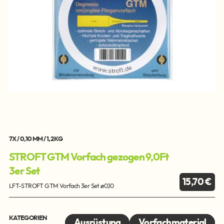
7X / 0,10 MM / 1,2 KG
STROFT GTM Vorfach gezogen 9,0Ft
3er Set
15,70 €
LFT-STROFT GTM Vorfach 3er Set ø0,10
KATEGORIEN
Ausrüstung
Vorfachmaterial