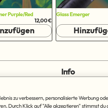
mer Purple/Red
Glass Emerger
12,00 €
inzufügen
Hinzufüg
Info
ortiment
Impressum
ng
Datenschutz
AGB
bnis zu verbessern, personalisierte Werbung ode
eren. Durch Klick auf "Alle akzeptieren" stimmst 