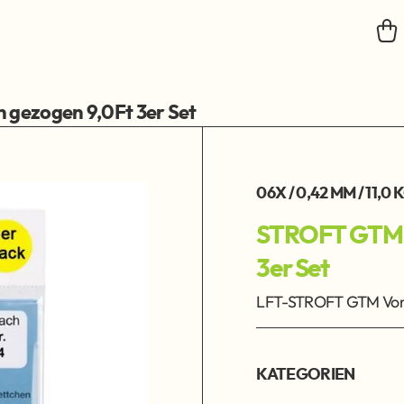
gezogen 9,0Ft 3er Set
06X / 0,42 MM / 11,0 
STROFT GTM V
3er Set
LFT-STROFT GTM Vorf
KATEGORIEN