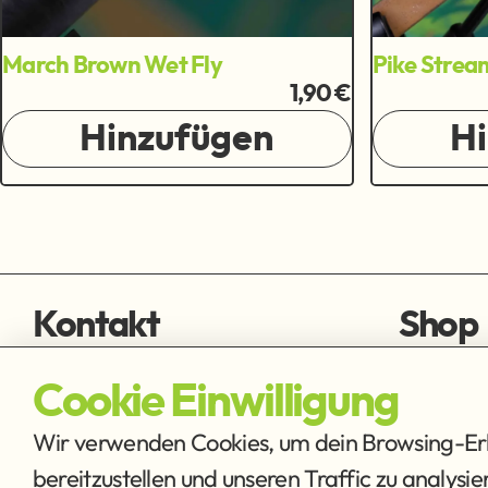
March Brown Wet Fly
Pike Strea
1,90 €
Hinzufügen
H
Kontakt
Shop
fischen@ffmh.at
Fliegens
Cookie Einwilligung
Ausrüstu
Wir verwenden Cookies, um dein Browsing-Erle
bereitzustellen und unseren Traffic zu analysi