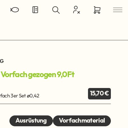
KG
orfach gezogen 9,0Ft
15,70 €
ach 3er Set ø0,42
Ausrüstung
Vorfachmaterial