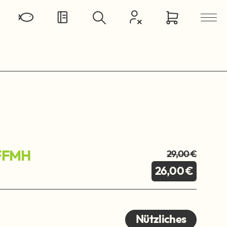
 FFMH
29,00 €
26,00 €
Nützliches