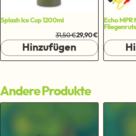
Splash Ice Cup 1200ml
Echo MPR 
Fliegenrut
31,50 €
29,90 €
Hinzufügen
H
Andere Produkte