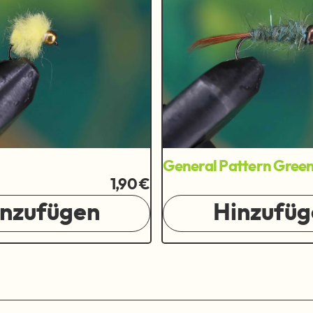
General Pattern Gree
1,90 €
inzufügen
Hinzufüg