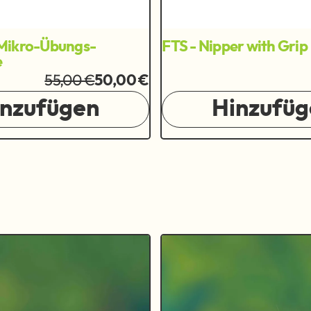
Mikro-Übungs-
FTS - Nipper with Grip
e
55,00 €
50,00 €
inzufügen
Hinzufüg