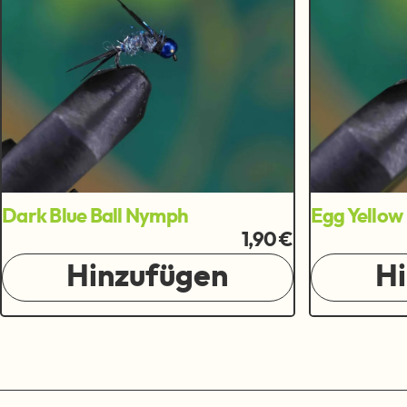
Dark Blue Ball Nymph
Egg Yellow
1,90 €
Hinzufügen
H