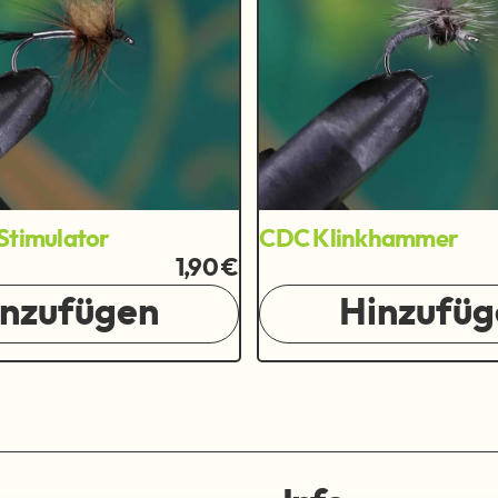
Stimulator
CDC Klinkhammer
1,90 €
inzufügen
Hinzufüg