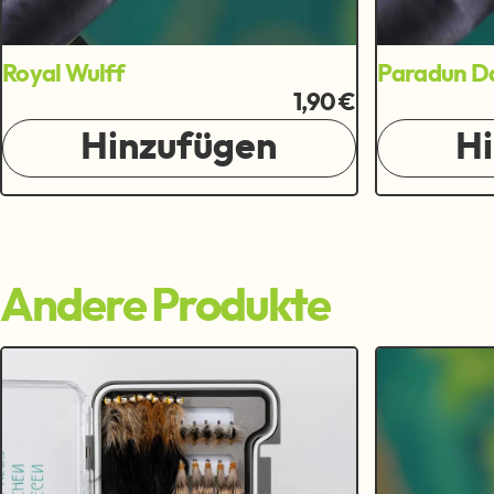
Royal Wulff
Paradun Da
1,90 €
Hinzufügen
H
Andere Produkte