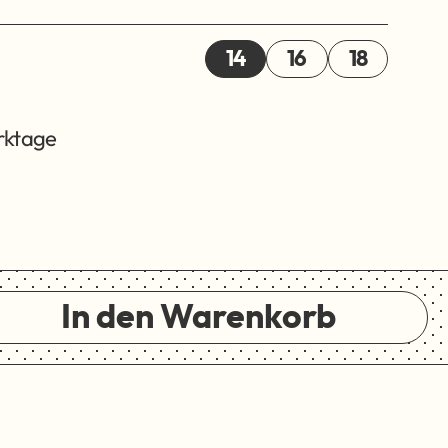
14
16
18
erktage
In den Warenkorb