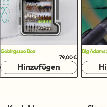
Gebirgssee Box
Big Adams 
79,00 €
Hinzufügen
H