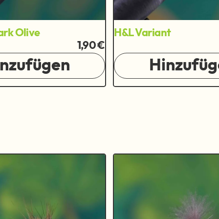
rk Olive
H&L Variant
1,90 €
inzufügen
Hinzufüg