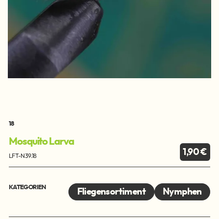
18
Mosquito Larva
1,90 €
LFT-N39.18
KATEGORIEN
Fliegensortiment
Nymphen