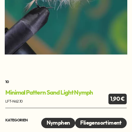
10
Minimal Pattern Sand Light Nymph
1,90 €
LFT-N62.10
KATEGORIEN
Nymphen
Fliegensortiment