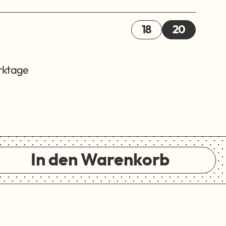
18
20
erktage
In den Warenkorb