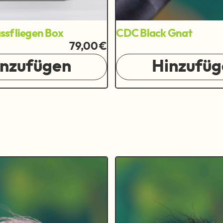
sfliegen Box
CDC Black Gnat
79,00 €
inzufügen
Hinzufüg