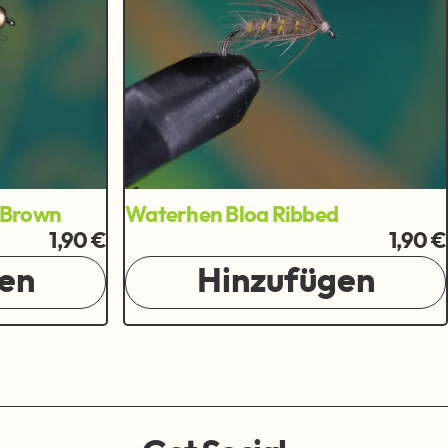
 Brown
Waterhen Bloa Ribbed
1,90 €
1,90 €
en
Hinzufügen