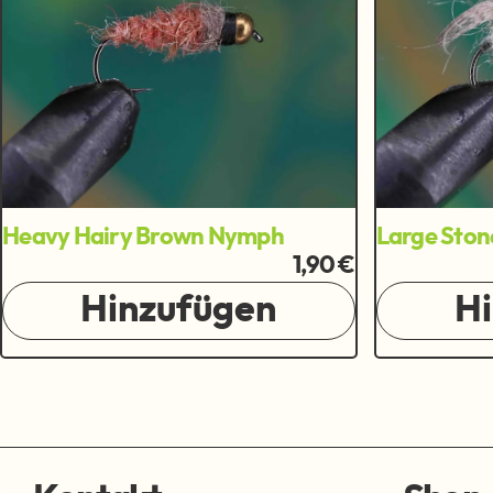
Heavy Hairy Brown Nymph
Large Ston
1,90 €
Hinzufügen
H