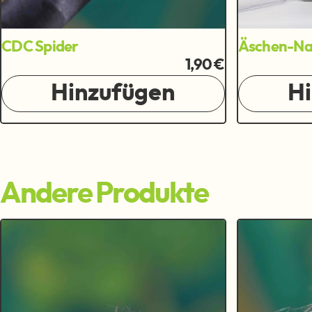
CDC Spider
Äschen-Nas
1,90 €
Hinzufügen
H
Andere Produkte