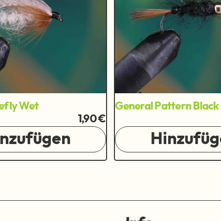
efly Wet
General Pattern Black
1,90 €
inzufügen
Hinzufüg