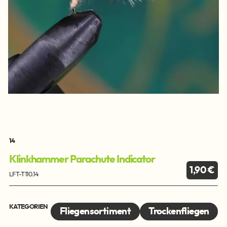
14
Klinkhammer Parachute Indicator
1,90 €
LFT-T110.14
KATEGORIEN
Fliegensortiment
Trockenfliegen