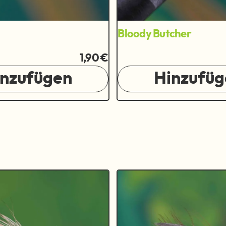
Bloody Butcher
1,90 €
inzufügen
Hinzufüg