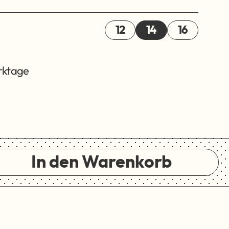
12
14
16
erktage
In den Warenkorb