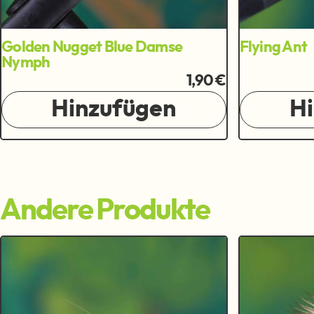
Golden Nugget Blue Damse
Flying Ant
Nymph
1,90 €
Hinzufügen
H
Andere Produkte