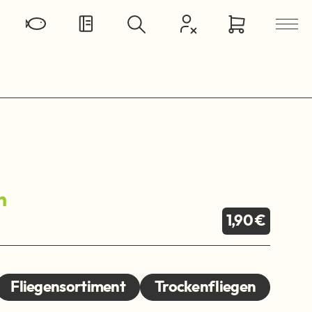
h
1,90 €
Fliegensortiment
Trockenfliegen