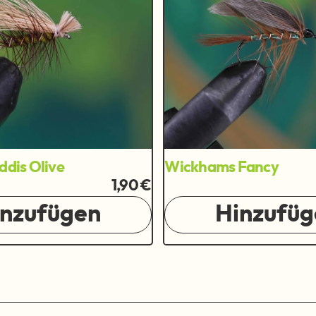
ddis Olive
Wickhams Fancy
1,90 €
inzufügen
Hinzufüg