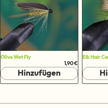
Olive Wet Fly
Elk Hair Ca
1,90 €
Hinzufügen
H