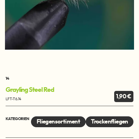
14
Grayling Steel Red
1,90 €
LFT-T6.14
KATEGORIEN
Fliegensortiment
Trockenfliegen