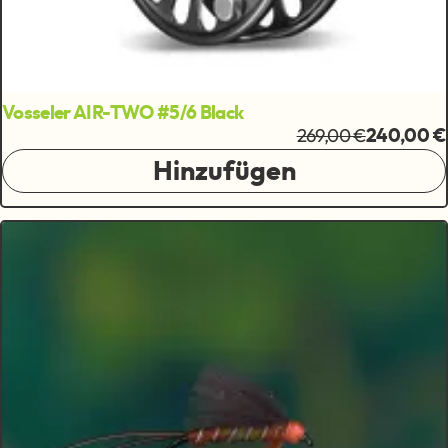
Vosseler AIR-TWO #5/6 Black
269,00 €
240,00 €
Hinzufügen