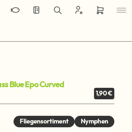
ss Blue Epo Curved
1,90 €
Fliegensortiment
Nymphen