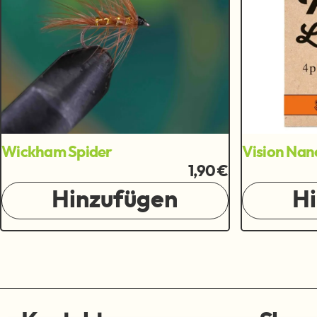
Wickham Spider
Vision Nan
1,90 €
Hinzufügen
H