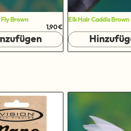
y Fly Brown
Elk Hair Caddis Brown
1,90 €
inzufügen
Hinzufüg