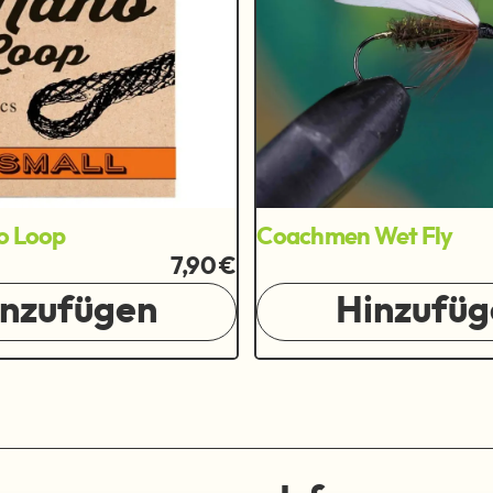
o Loop
Coachmen Wet Fly
7,90 €
inzufügen
Hinzufüg