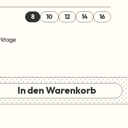
8
10
12
14
16
erktage
In den Warenkorb