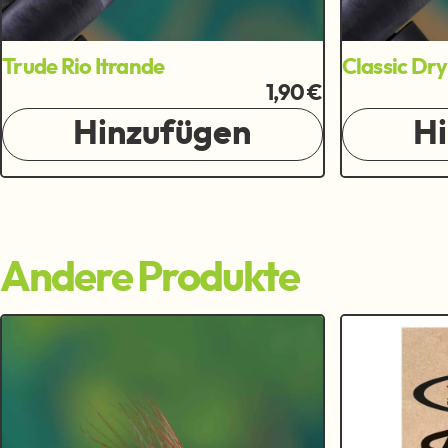
Trude Rio Itrande
Classic Dr
1,90 €
Hinzufügen
H
Andere Produkte