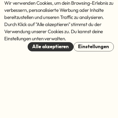
Info
Get Social
Wir verwenden Cookies, um dein Browsing-Erlebnis zu
verbessern, personalisierte Werbung oder Inhalte
Impressum
Datenschutz
bereitzustellen und unseren Traffic zu analysieren.
AGB
Durch Klick auf "Alle akzeptieren" stimmst du der
Verwendung unserer Cookies zu. Du kannst deine
Cookies
Einstellungen unten verwalten.
© 2026
Alle akzeptieren
Einstellungen