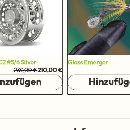
C2 #5/6 Silver
Glass Emerger
239,00 €
210,00 €
inzufügen
Hinzufüg