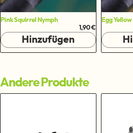
Pink Squirrel Nymph
Egg Yellow
1,90 €
Hinzufügen
H
Andere Produkte