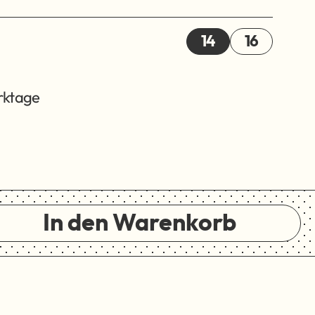
14
16
erktage
In den Warenkorb