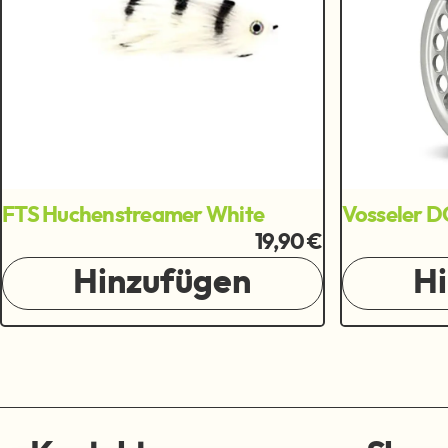
FTS Huchenstreamer White
Vosseler D
19,90 €
Hinzufügen
H