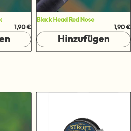
k
Black Head Red Nose
1,90 €
1,90 €
en
Hinzufügen