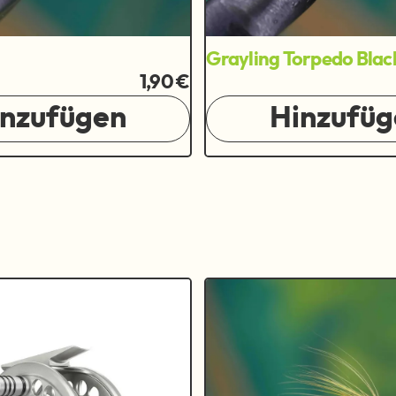
Grayling Torpedo Blac
1,90 €
inzufügen
Hinzufüg