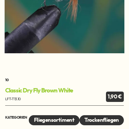
10
Classic Dry Fly Brown White
1,90 €
LFT-T13.10
KATEGORIEN
Fliegensortiment
Trockenfliegen