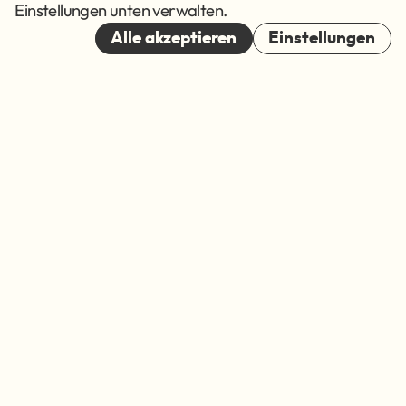
Cookies
Einstellungen unten verwalten.
© 2026
Alle akzeptieren
Einstellungen