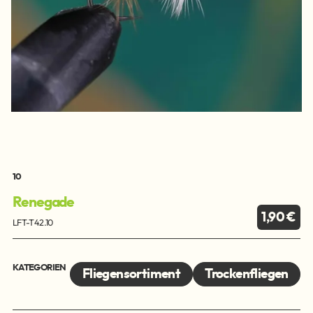
10
Renegade
1,90 €
LFT-T42.10
KATEGORIEN
Fliegensortiment
Trockenfliegen