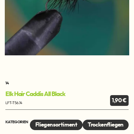
14
Elk Hair Caddis All Black
1,90 €
LFT-T56.14
KATEGORIEN
Fliegensortiment
Trockenfliegen