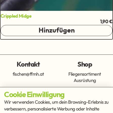
Crippled Midge
1,90 €
Hinzufügen
Kontakt
Shop
fischen@ffmh.at
Fliegensortiment
Ausrüstung
Cookie Einwilligung
Info
Get Social
Wir verwenden Cookies, um dein Browsing-Erlebnis zu
verbessern, personalisierte Werbung oder Inhalte
Impressum