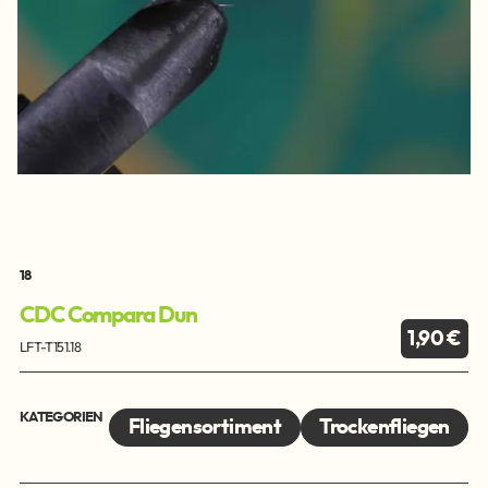
18
CDC Compara Dun
1,90 €
LFT-T151.18
KATEGORIEN
Fliegensortiment
Trockenfliegen